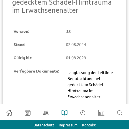
gedecktem Schädel-Hirntrauma
im Erwachsenenalter
Version:
3.0
Stand:
02.08.2024
Gültig bis:
01.08.2029
Verfügbare Dokumente:
Langfassung der Leitlinie
Begutachtung bei
gedecktem Schädel-
Hirntrauma im
Erwachsenenalter
Download
Leitlinienreport
Download
Datenschutz
Impressum
Kontakt