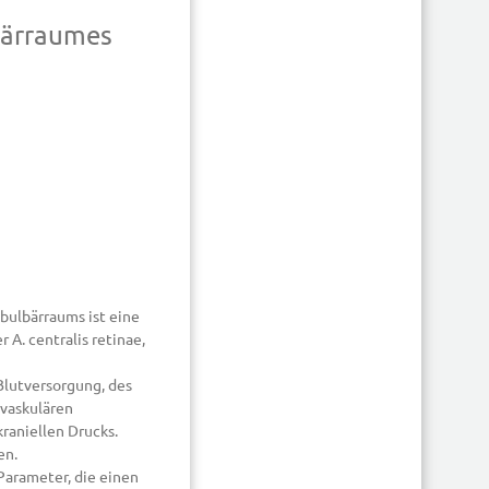
lbärraumes
bulbärraums ist eine
 A. centralis retinae,
Blutversorgung, des
vaskulären
raniellen Drucks.
en.
Parameter, die einen