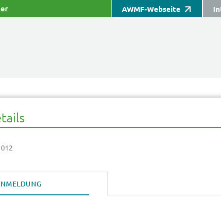
ter
AWMF-Webseite
In
tails
 012
ANMELDUNG