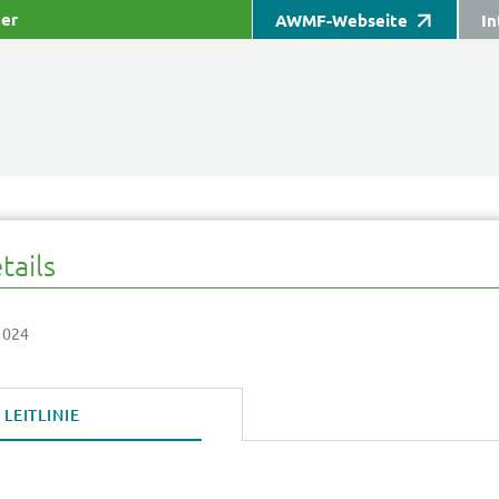
ter
AWMF-Webseite
In
tails
 024
LEITLINIE