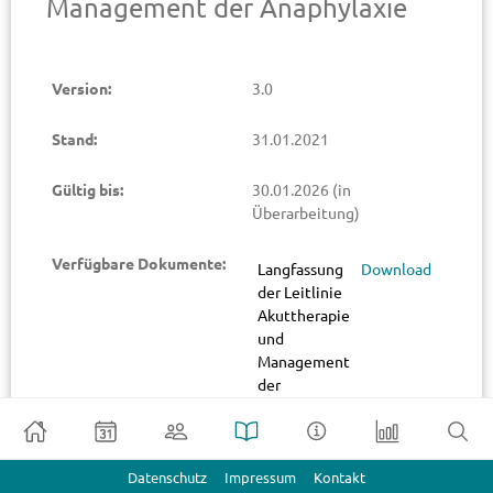
Management der Anaphylaxie
Version:
3.0
Stand:
31.01.2021
Gültig bis:
30.01.2026
(in
Überarbeitung)
Verfügbare Dokumente:
Langfassung
Download
der Leitlinie
Akuttherapie
und
Management
der
Anaphylaxie
Leitlinienreport
Download
Datenschutz
Impressum
Kontakt