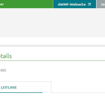
ter
AWMF-Webseite
In
tails
 005
LEITLINIE