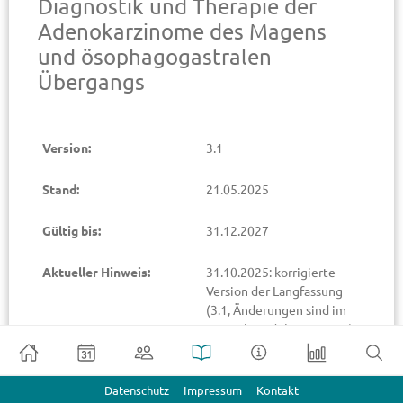
Diagnostik und Therapie der
Adenokarzinome des Magens
und ösophagogastralen
Übergangs
Version:
3.1
Stand:
21.05.2025
Gültig bis:
31.12.2027
Aktueller Hinweis:
31.10.2025: korrigierte
Version der Langfassung
(3.1, Änderungen sind im
Kapitel 1.6 dokumentiert)
eingestellt
Verfügbare Dokumente:
Datenschutz
Impressum
Kontakt
Langfassung der Leitlinie