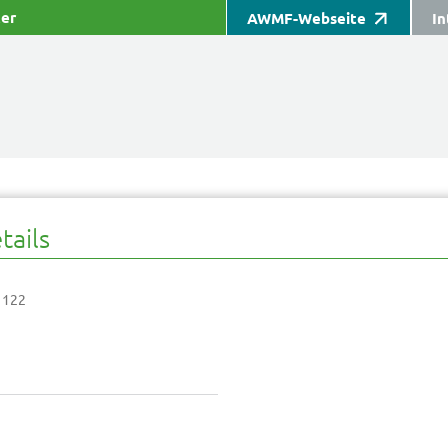
ter
AWMF-Webseite
In
tails
 122