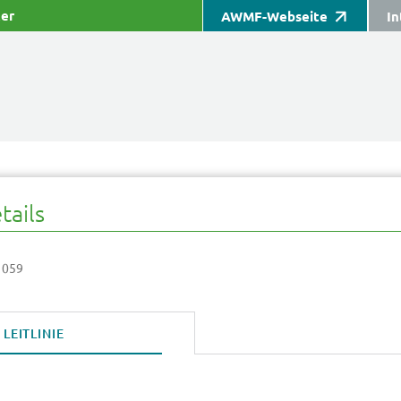
ter
AWMF-Webseite
In
tails
 059
LEITLINIE