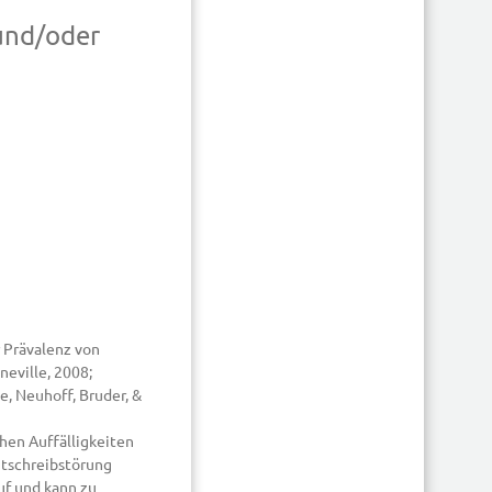
 und/oder
r Prävalenz von
neville, 2008;
ze, Neuhoff, Bruder, &
hen Auffälligkeiten
htschreibstörung
uf und kann zu