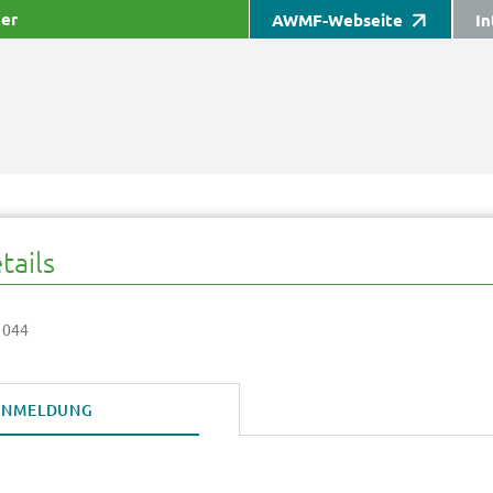
ter
AWMF-Webseite
In
tails
 044
ANMELDUNG