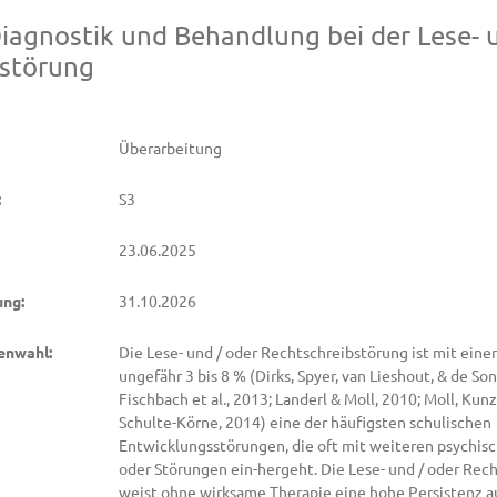
 Diagnostik und Behandlung bei der Lese-
bstörung
Überarbeitung
:
S3
23.06.2025
ung:
31.10.2026
enwahl:
Die Lese- und / oder Rechtschreibstörung ist mit eine
ungefähr 3 bis 8 % (Dirks, Spyer, van Lieshout, & de Son
Fischbach et al., 2013; Landerl & Moll, 2010; Moll, Kun
Schulte-Körne, 2014) eine der häufigsten schulischen
Entwicklungsstörungen, die oft mit weiteren psychisc
oder Störungen ein-hergeht. Die Lese- und / oder Rec
weist ohne wirksame Therapie eine hohe Persistenz a