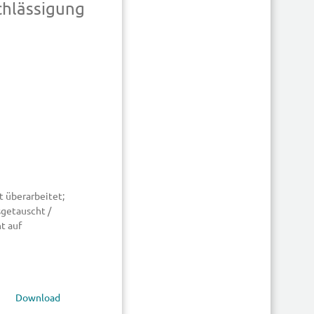
chlässigung
it überarbeitet;
sgetauscht /
t auf
Download