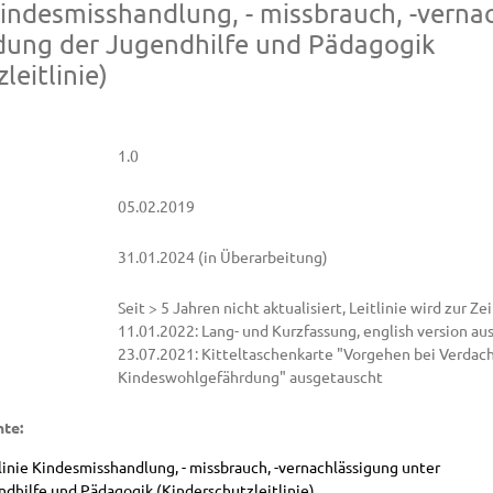
 Kindesmisshandlung, - missbrauch, -verna
dung der Jugendhilfe und Pädagogik
leitlinie)
1.0
05.02.2019
31.01.2024
(in Überarbeitung)
Seit > 5 Jahren nicht aktualisiert, Leitlinie wird zur Ze
11.01.2022: Lang- und Kurzfassung, english version au
23.07.2021: Kitteltaschenkarte "Vorgehen bei Verdach
Kindeswohlgefährdung" ausgetauscht
te:
linie Kindesmisshandlung, - missbrauch, -vernachlässigung unter
dhilfe und Pädagogik (Kinderschutzleitlinie)