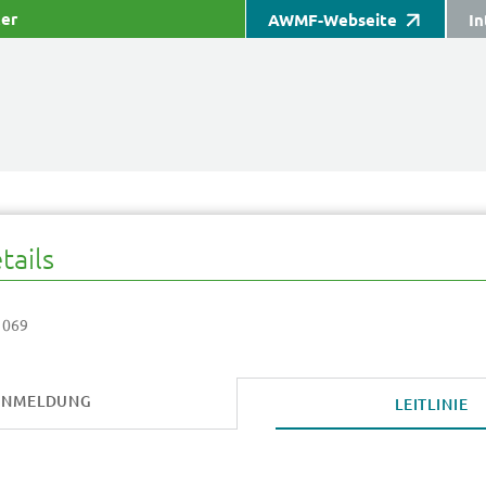
ter
AWMF-Webseite
In
tails
 069
ANMELDUNG
LEITLINIE