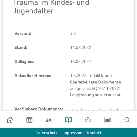
Trauma im Kindes- und
Jugendalter
Version:
3.2
Stand:
14.02.2022
Gültig bis:
13.02.2027
Aktueller Hinweis:
1.3.2023: redaktionell
überarbeitete Dokumente
ausgetauscht; 10.11.2022:
Langfassung ausgetauscht
Verfügbare Dokumente:
Langfassung
Download
der Leitlinie
Schädel-
Hirn-Trauma
Datenschutz
Impressum
Kontakt
im Kindes-