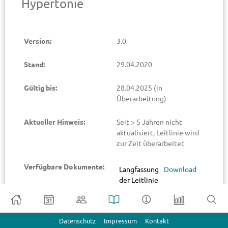
Hypertonie
Version:
3.0
Stand:
29.04.2020
Gültig bis:
28.04.2025
(in
Überarbeitung)
Aktueller Hinweis:
Seit > 5 Jahren nicht
aktualisiert, Leitlinie wird
zur Zeit überarbeitet
Verfügbare Dokumente:
Langfassung
Download
der Leitlinie
Pulmonale
Hypertonie
Leitlinienreport
Datenschutz
Impressum
Kontakt