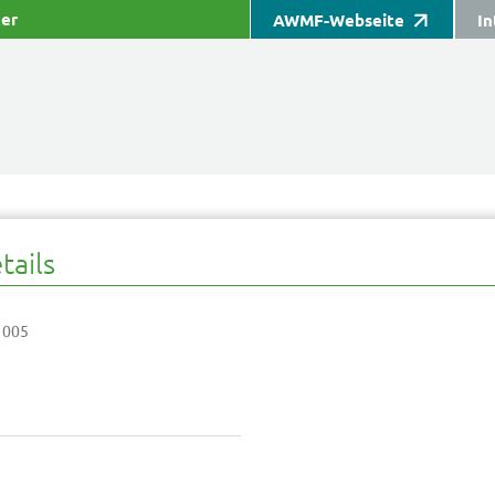
ter
AWMF-Webseite
In
tails
 005