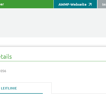
ter
AWMF-Webseite
In
tails
 056
LEITLINIE