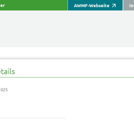
ter
AWMF-Webseite
In
tails
 025