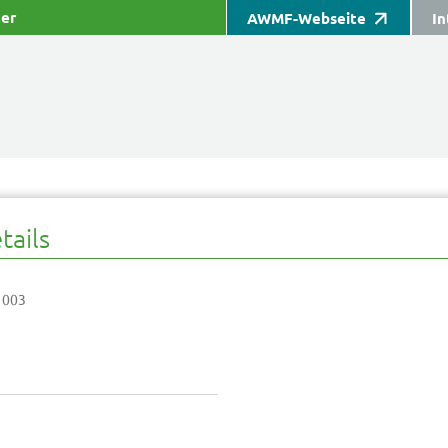
ter
AWMF-Webseite
In
tails
 003