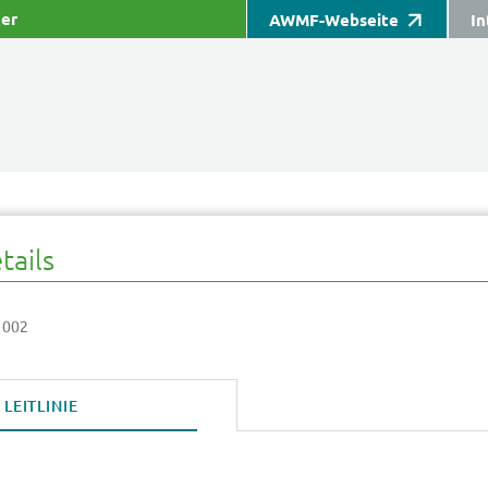
ter
AWMF-Webseite
In
tails
 002
LEITLINIE